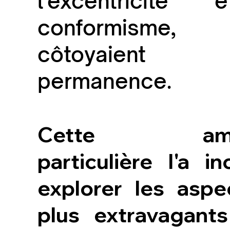
l'excentricité
conformism
côtoyaien
permanence.
Cette ambi
particulière l'a in
explorer les aspe
plus extravagant