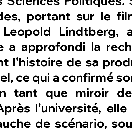
les Sciences Politiques
des, portant sur le fil
 Leopold Lindtberg, 
le a approfondi la rec
nt l'histoire de sa pro
el, ce qui a confirmé so
n tant que miroir de
Après l'université, ell
uche de scénario, so