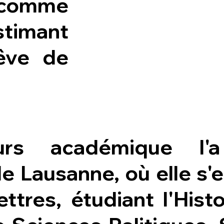
 comme
stimant
rêve de
urs académique l
de Lausanne, où elle s'e
ttres, étudiant l'Histoi