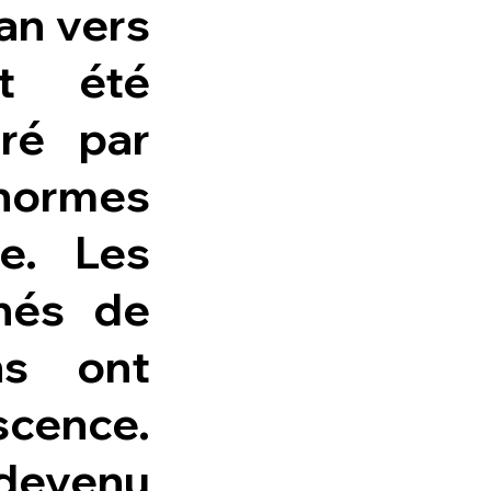
lan vers
it été
ré par
 normes
e. Les
 nés de
ns ont
scence.
devenu