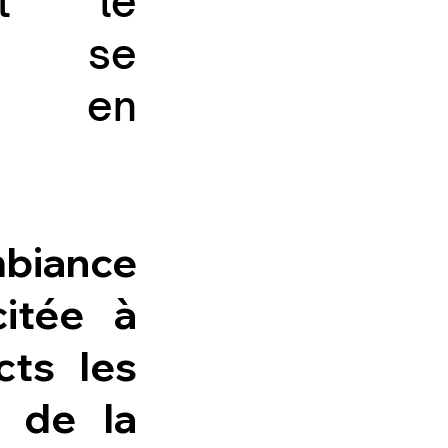
 et le
e, se
t en
ance
citée à
cts les
s de la