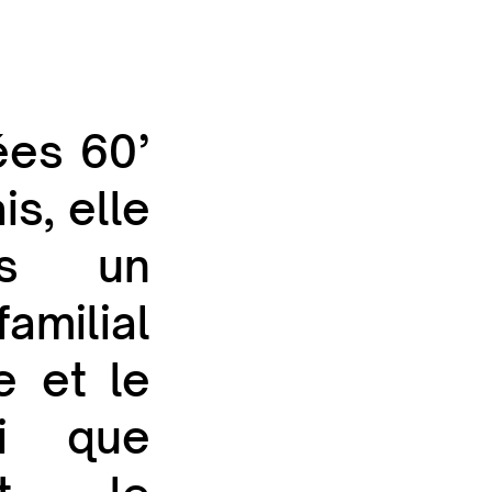
ées 60’
is, elle
ns un
milial
e et le
nsi que