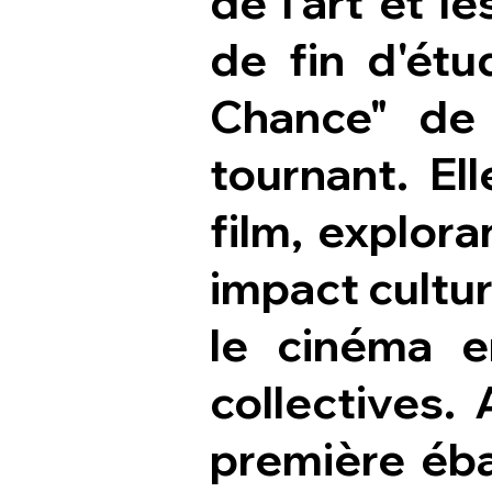
de l'art et 
de fin d'étu
Chance" de
tournant. El
film, explora
impact cultur
le cinéma e
collectives. 
première éba