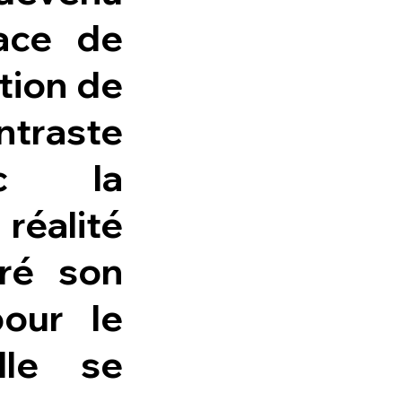
ace de
ation de
ntraste
ec la
réalité
gré son
pour le
lle se