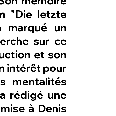
. Son mémoire
m "Die letzte
a marqué un
herche sur ce
duction et son
n intérêt pour
s mentalités
e a rédigé une
umise à Denis